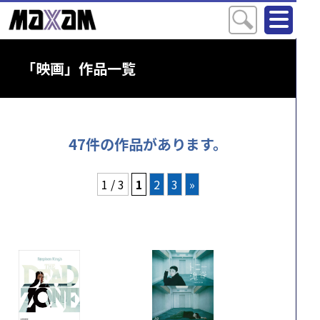
「映画」作品一覧
47件の作品があります。
1 / 3
1
2
3
»