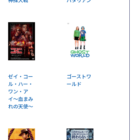
神探大戦
バタリアン
ゼイ・コー
ゴーストワ
ル・ハー・
ールド
ワン・ア
イ〜血まみ
れの天使〜