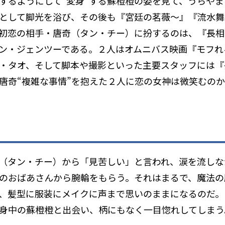
するようにして“変身”する蘇橙橙の姿を見て、うらや
として脚光を浴び、その後も『宮廷の茗薇～』『流水舞
初恋の相手・唐奇（タン・チー）に扮するのは、『長相
ン・ジェンツーである。２人はオムニバス映画『モフれ
・タオ、そして脚本や撮影といった主要スタッフには『
奇――“複雑な事情”を抱えた２人に恋の女神は微笑むの
（タン・チー）から「見苦しい」と言われ、涙を流しな
のおばあさんから腕輪をもらう。それはまるで、魔法の
き、髪型に服装にメイクに声まで思いのままになるのだ
身中の蘇橙橙と出会い、柄にもなく一目惚れしてしまう