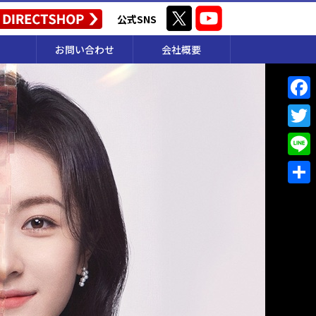
公式SNS
お問い合わせ
会社概要
F
a
T
c
w
L
e
i
i
共
b
t
n
有
o
t
e
o
e
k
r