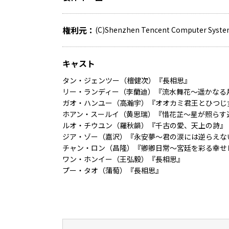
権利元
(C)Shenzhen Tencent Computer Syste
キャスト
タン・ジェンツー（檀健次）『長相思』
リー・ランディー（李蘭迪）『流水舞花～遥かなる
ガオ・ハンユー（高瀚宇）『オオカミ君王とひつじ
ホアン・スールイ（黄思瑞）『惜花芷～星が照らす
ルオ・チウユン（羅秋韻）『千古の愛、天上の詩』
ジア・ゾー（嘉沢）『永安夢～君の涙には逆らえな
チャン・ロン（昌隆）『卿卿日常〜宮廷を彩る幸せ
ワン・ホンイー（王弘毅）『長相思』
プー・タオ（蒲萄）『長相思』