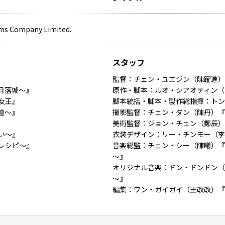
ms Company Limited.
スタッフ
監督：チェン・ユエジン（陳躍進）
月落城～』
原作・脚本：ルオ・シアオティン（
女王』
脚本統括・脚本・製作総指揮：トン
道～』
撮影監督：チェン・ダン（陳丹）『
美術監督：ジョン・チェン（鄭辰）
い～』
衣装デザイン：リー・チンモー（李
レシピ〜』
音楽総監：チェン・シー（陳曦）『
～』
オリジナル音楽：ドン・ドンドン（
～』
編集：ワン・ガイガイ（王改改）『