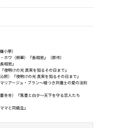
羅小葶）
・ホワ（桐華）『長相思』（原作）
長相思』
『夜明けの光 真実を知るその日まで』
沁黙）『夜明けの光 真実を知るその日まで』
マリアージュ・ブラン～嘘つき弁護士の愛の法則
董冬冬）『黒豊と白夕～天下を守る恋人たち
ママと同級生』