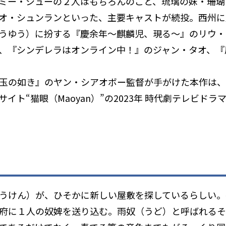
ミー・シューの２人はもちろんのこと、琉璃の妹・珊瑚
オ・シュンランといった、主要キャストが続投。西州に
うゆう）に扮する『慶余年～麒麟児、現る～』のリウ・
、『シンデレラはオンライン中！』のジャン・タオ、『
玉の如き』のヤン・シアオボー監督が手がけた本作は、
イト“猫眼（Maoyan）”の2023年 時代劇テレビド
うけん）が、ひそかに新しい屋敷を探しているらしい。
府に１人の奴婢を送り込む。雨奴（うど）と呼ばれるその