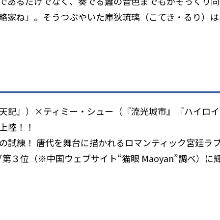
であるだけでなく、奏でる簫の音色までもがそっくり同
略家ね」。そうつぶやいた庫狄琉璃（こてき・るり）は
天記』）×ティミー・シュー（『流光城市』『ハイロイ
上陸！！
の試練！ 唐代を舞台に描かれるロマンティック宮廷ラ
グ第３位（※中国ウェブサイト“猫眼 Maoyan”調べ）