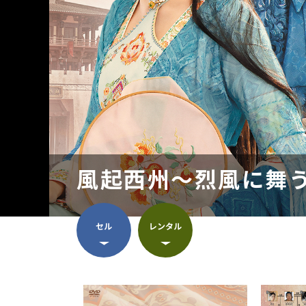
風起西州～烈風に舞う
セル
レンタル