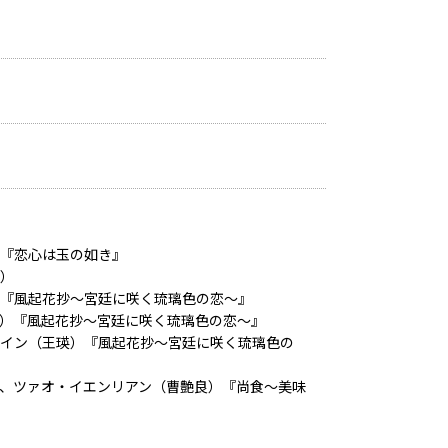
『恋心は玉の如き』
）
『風起花抄～宮廷に咲く琉璃色の恋～』
）『風起花抄～宮廷に咲く琉璃色の恋～』
イン（王瑛）『風起花抄～宮廷に咲く琉璃色の
、ツァオ・イエンリアン（曹艶良）『尚食～美味