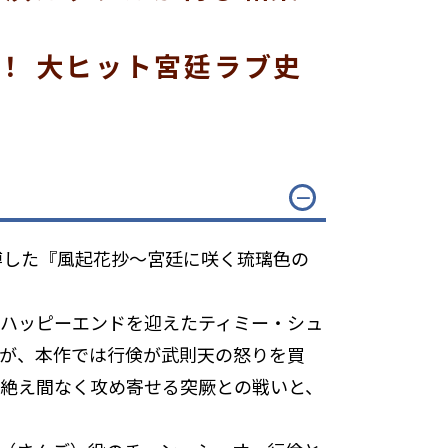
！ 大ヒット宮廷ラブ史
博した『風起花抄～宮廷に咲く琉璃色の
ハッピーエンドを迎えたティミー・シュ
が、本作では行倹が武則天の怒りを買
絶え間なく攻め寄せる突厥との戦いと、