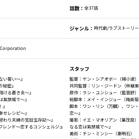
話数
全37話
ジャンル
時代劇/ラブストーリー
n Corporation
スタッフ
ない誓い～』
監督：ヤン・シアオボー（楊小波）
の秘密』
共同監督：リン・ジードン（林継東
翔ける蒼き炎～』
原作：ラン・ユンシュー（藍雲舒）
は紫禁城で～』
総脚本：メイ・インジュー（梅英菊
！』
脚本：ワン・リン（万麟）、ワン・
幸せレシピ～』
恋～』
替わり夫婦の宮廷生存記～』
撮影：イエ・マオリアン（葉茂良）
フレンド～恋するコンシェルジュ
なる恋は紫禁城で～』
美術：チン・ミンシー（秦明石）