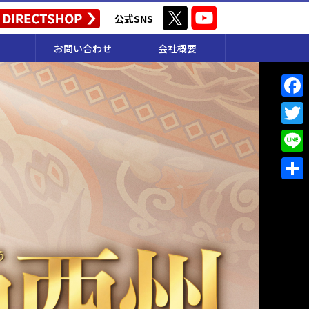
公式SNS
お問い合わせ
会社概要
F
a
T
c
w
L
e
i
i
共
b
t
n
有
o
t
e
o
e
k
r