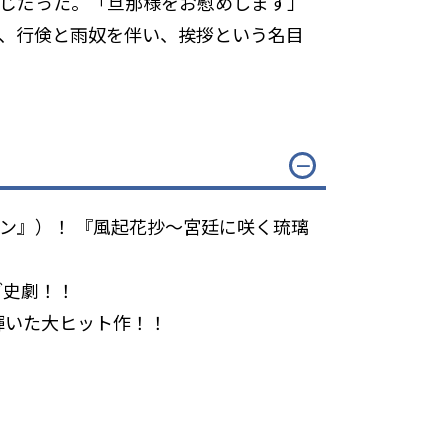
じだった。「旦那様をお慰めします」
、行倹と雨奴を伴い、挨拶という名目
ン』）！ 『風起花抄～宮廷に咲く琉璃
ブ史劇！！
に輝いた大ヒット作！！