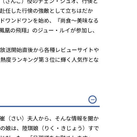
（さんご）役のチェン・シュオ、行倹と
赴任した行倹の強敵として立ちはだか
ドワンドワンを始め、『尚食～美味なる
鳳凰の飛翔』のジュー・ルイが参加し、
放送開始直後から各種レビューサイトや
ラマ熱度ランキング第３位に輝く人気作とな
崔（さい）夫人から、そんな情報を聞か
娘は、陸琪娘（りく・きじょう）――すで