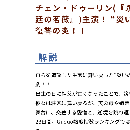
チェン・ドゥーリン(『
廷の茗薇』)主演！ “
復讐の炎！！
解説
自らを追放した生家に舞い戻った“災いの
劇！！
出生の日に祖父が亡くなったことで、災
彼女は荘家に舞い戻るが、実の母や姉弟
舞台に、交差する愛憎と、逆境を跳ね返す
28日間、Guduo熱度指数ランキングで