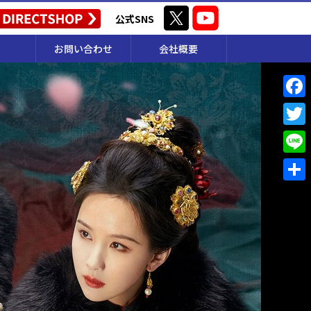
公式SNS
お問い合わせ
会社概要
F
a
T
c
w
L
e
i
i
共
b
t
n
有
o
t
e
o
e
k
r