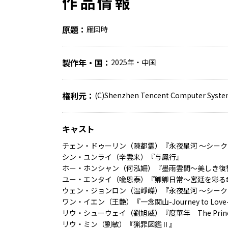
作品情報
原題
雁回時
製作年・国
2025年・中国
権利元
(C)Shenzhen Tencent Computer Syste
キャスト
チェン・ドゥーリン（陳都霊）『永夜星河 ～シー
シン・ユンライ（辛雲来）『与鳳行』
ホー・ホンシャン（何泓姍）『墨雨雲間～美しき復
ユー・エンタイ（喩恩泰）『卿卿日常～宮廷を彩る
ウェン・ジョンロン（温崢嶸）『永夜星河 ～シー
ワン・イエン（王艶）『一念関山-Journey to Love
リウ・シューウェイ（劉旭威）『度華年 The Prince
リウ・ミン（劉敏）『猟罪図鑑Ⅱ』