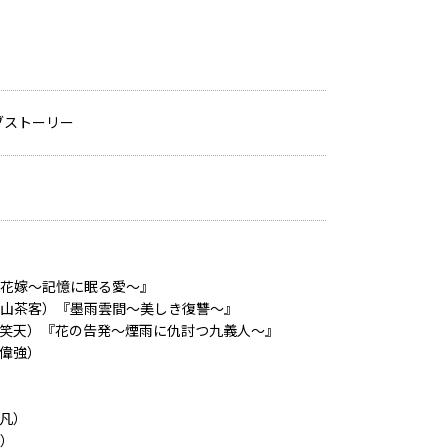
ブストーリー
花嫁～記憶に眠る愛～』
山茶客）『墨雨雲間〜美しき復讐〜』
笑天）『花の告発～煙雨に仇討つ九義人～』
偉強）
凡）
）