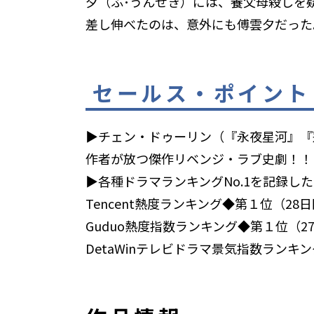
夕（ふ･うんせき）には、養父母殺しを
差し伸べたのは、意外にも傅雲夕だった
セールス・ポイント
▶チェン・ドゥーリン（『永夜星河』『
作者が放つ傑作リベンジ・ラブ史劇！！
▶各種ドラマランキングNo.1を記録し
Tencent熱度ランキング◆第１位（28
Guduo熱度指数ランキング◆第１位（2
DetaWinテレビドラマ景気指数ランキ