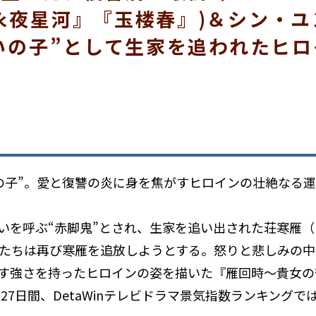
永夜星河』『玉楼春』)＆シン・ユ
災いの子”として生家を追われたヒ
子”――。愛と復讐の炎に身を焦がすヒロインの壮絶なる
いを呼ぶ“赤脚鬼”とされ、生家を追い出された荘寒雁
たちは再び寒雁を追放しようとする。怒りと悲しみの中
強さを持ったヒロインの姿を描いた『雁回時～貴女の誉れ
は27日間、DetaWinテレビドラマ景気指数ランキング