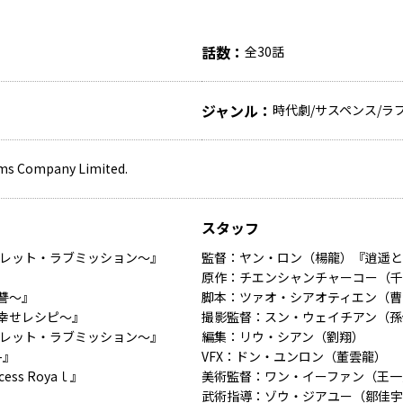
話数
全30話
ジャンル
時代劇/サスペンス/ラ
ms Company Limited.
スタッフ
クレット・ラブミッション～』
監督：ヤン・ロン（楊龍）『逍遥と
原作：チエンシャンチャーコー（千
讐～』
脚本：ツァオ・シアオティエン（曹
幸せレシピ～』
撮影監督：スン・ウェイチアン（孫
クレット・ラブミッション～』
編集：リウ・シアン（劉翔）
-』
VFX：ドン・ユンロン（董雲龍）
ss Royaｌ』
美術監督：ワン・イーファン（王一
武術指導：ゾウ・ジアユー（鄒佳宇