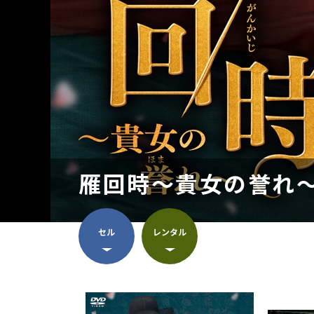
雁回時～貴女の誉れ～
セル
レンタル