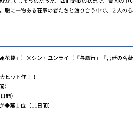
疑われてしまうのだった。四面楚歌の状況で、骨肉の争
。腹に一物ある荘家の者たちと渡り合う中で、２人の心
蓮花楼』）×シン・ユンライ（『与鳳行』『宮廷の茗薇
た大ヒット作！！
日間）
7日間）
ング◆第１位（11日間）