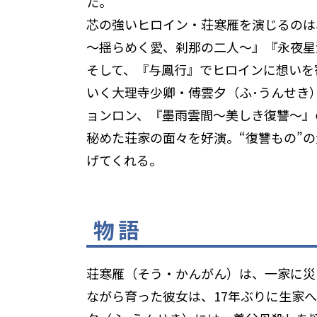
た。
芯の強いヒロイン・荘寒雁を演じるのは
～揺らめく愛、刹那の二人～』『永夜星
そして、『与鳳行』でヒロインに想いを
いく大理寺少卿・傅雲夕（ふ･うんせき
ョンロン、『墨雨雲間～美しき復讐～』
秘めた荘家の面々を好演。“復讐もの”
げてくれる。
物語
荘寒雁（そう・かんがん）は、一家に災
ながら育った彼女は、17年ぶりに生家