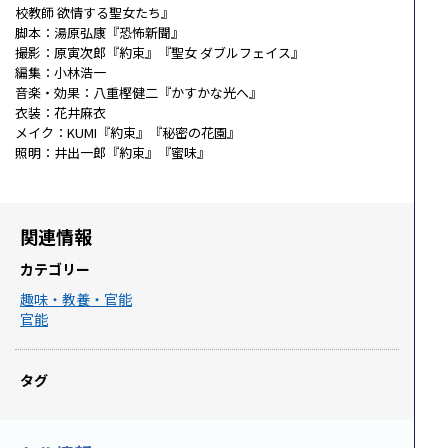
校教師 欲情する聖女たち』
脚本：湯原弘康『恐怖新聞』
撮影：原寅次郎『約束』『聖女 ダブルフェイス』
編集：小林浩一
音楽・効果：八重樫健二『かすかな光へ』
衣装：花井麻衣
メイク：KUMI『約束』『秘密の花園』
照明：井出一郎『約束』『蜜味』
関連情報
カテゴリー
趣味・教養・官能
官能
タグ