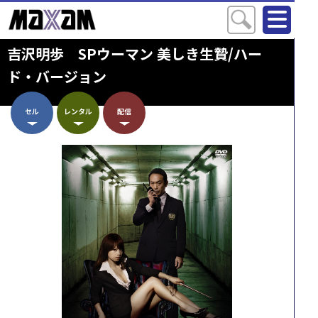
吉沢明歩 SPウーマン 美しき生贄/ハー
ド・バージョン
セル
レンタル
配信