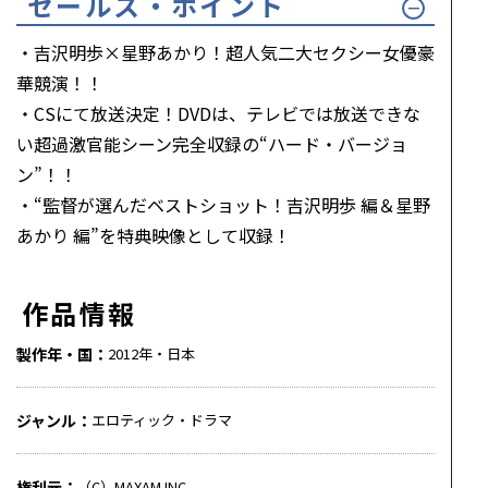
セールス・ポイント
・吉沢明歩×星野あかり！超人気二大セクシー女優豪
華競演！！
・CSにて放送決定！DVDは、テレビでは放送できな
い超過激官能シーン完全収録の“ハード・バージョ
ン”！！
・“監督が選んだベストショット！吉沢明歩 編＆星野
あかり 編”を特典映像として収録！
作品情報
製作年・国
2012年・日本
ジャンル
エロティック・ドラマ
権利元
（C）MAXAM INC.