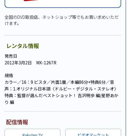
全国のDVD取扱店、ネットショップ等でもお買い求めいただ
けます。
レンタル情報
発売日
2012年3月2日 MX-1267R
規格
カラー／16：9 ビスタ／片面1層／本編86分+特典6分／音
声：1.オリジナル日本語〈ドルビー・デジタル・ステレオ〉
特典：監督が選んだベストショット！ 吉沢明歩 編/星野あか
り 編
配信情報
Rakuten TV
ビデオマーケット