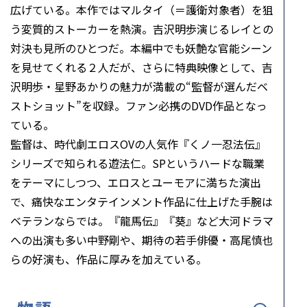
広げている。本作ではマルタイ（＝護衛対象者）を狙
う変質的ストーカーを熱演。吉沢明歩演じるレイとの
対決も見所のひとつだ。本編中でも妖艶な官能シーン
を見せてくれる２人だが、さらに特典映像として、吉
沢明歩・星野あかりの魅力が満載の“監督が選んだベ
ストショット”を収録。ファン必携のDVD作品となっ
ている。
監督は、時代劇エロスOVの人気作『くノ一忍法伝』
シリーズで知られる遊法仁。SPというハードな職業
をテーマにしつつ、エロスとユーモアに満ちた演出
で、痛快なエンタテインメント作品に仕上げた手腕は
ベテランならでは。『龍馬伝』『葵』など大河ドラマ
への出演も多い中野剛や、期待の若手俳優・高尾慎也
らの好演も、作品に厚みを加えている。