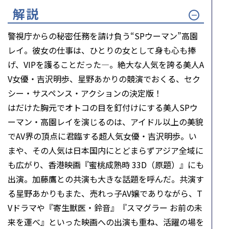
解説
警視庁からの秘密任務を請け負う“SPウーマン”高園
レイ。彼女の仕事は、ひとりの女として身も心も捧
げ、VIPを護ることだった―。絶大な人気を誇る美人A
V女優・吉沢明歩、星野あかりの競演でおくる、セク
シー・サスペンス・アクションの決定版！
はだけた胸元でオトコの目を釘付けにする美人SPウ
ーマン・高園レイを演じるのは、アイドル以上の美貌
でAV界の頂点に君臨する超人気女優・吉沢明歩。い
まや、その人気は日本国内にとどまらずアジア全域に
も広がり、香港映画『蜜桃成熟時 33D（原題）』にも
出演。加藤鷹との共演も大きな話題を呼んだ。共演す
る星野あかりもまた、売れっ子AV嬢でありながら、T
Vドラマや『寄生獣医・鈴音』『スマグラー お前の未
来を運べ』といった映画への出演も重ね、活躍の場を