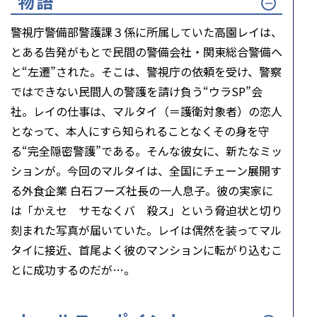
物語
警視庁警備部警護課３係に所属していた高園レイは、
とある告発がもとで民間の警備会社・関東総合警備へ
と“左遷”された。そこは、警視庁の依頼を受け、警察
ではできない民間人の警護を請け負う“ウラSP”会
社。レイの仕事は、マルタイ（＝護衛対象者）の恋人
となって、本人にすら知られることなくその身を守
る“完全隠密警護”である。そんな彼女に、新たなミッ
ションが。今回のマルタイは、全国にチェーン展開す
る外食企業 白石フーズ社長の一人息子。彼の実家に
は「かえセ サモなくバ 殺ス」という脅迫状と切り
刻まれた写真が届いていた。レイは偶然を装ってマル
タイに接近、首尾よく彼のマンションに転がり込むこ
とに成功するのだが…。