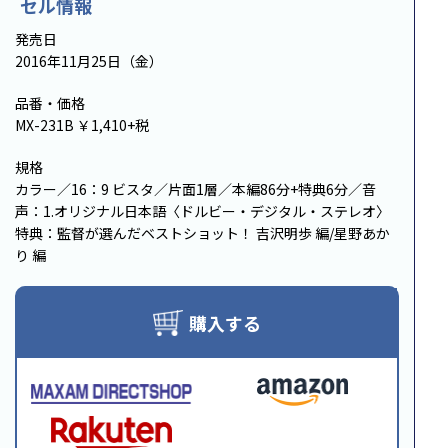
セル情報
発売日
2016年11月25日（金）
品番・価格
MX-231B ￥1,410+税
規格
カラー／16：9 ビスタ／片面1層／本編86分+特典6分／音
声：1.オリジナル日本語〈ドルビー・デジタル・ステレオ〉
特典：監督が選んだベストショット！ 吉沢明歩 編/星野あか
り 編
購入する