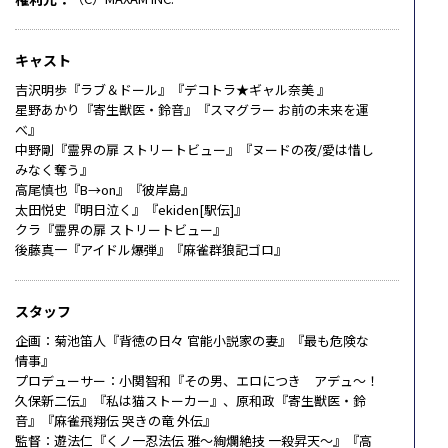
キャスト
吉沢明歩『ラブ＆ドール』『デコトラ★ギャル奈美 』
星野あかり『寄生獣医・鈴音』『スマグラー お前の未来を運
べ』
中野剛『霊界の扉 ストリートビュー』『ヌードの夜/愛は惜し
みなく奪う』
高尾慎也『B→on』『彼岸島』
太田悦史『明日泣く』『ekiden[駅伝]』
クラ『霊界の扉 ストリートビュー』
後藤真一『アイドル爆弾』『麻雀群狼記ゴロ』
スタッフ
企画：菊池笛人『背徳の日々 官能小説家の妻』『最も危険な
情事』
プロデューサー：小関智和『その男、エロにつき アデュ～！
久保新二伝』『私は猫ストーカー』、原和政『寄生獣医・鈴
音』『麻雀飛翔伝 哭きの竜 外伝』
監督：遊法仁『くノ一忍法伝 雅～絢爛絶技 一殺昇天～』『高