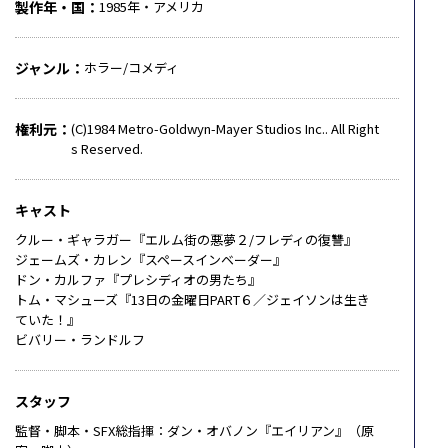
製作年・国
1985年・アメリカ
ジャンル
ホラー/コメディ
権利元
(C)1984 Metro-Goldwyn-Mayer Studios Inc.. All Right
s Reserved.
キャスト
クルー・ギャラガー『エルム街の悪夢２/フレディの復讐』
ジェームズ・カレン『スペースインベーダー』
ドン・カルファ『プレシディオの男たち』
トム・マシューズ『13日の金曜日PART６／ジェイソンは生き
ていた！』
ビバリー・ランドルフ
スタッフ
監督・脚本・SFX総指揮：ダン・オバノン『エイリアン』（原