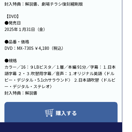
封入特典：解説書、劇場チラシ復刻縮刷版
【DVD】
●発売日
2025年１月31日（金）
●品番・価格
DVD：MX-730S ￥4,180（税込）
●規格
カラー／16：９LBビスタ／１層／本編 91分／字幕：１.日本
語字幕 ２・３.吹替用字幕／音声：１.オリジナル英語〈ドル
ビー・デジタル・5.1chサラウンド〉 ２.日本語吹替〈ドルビ
ー・デジタル・ステレオ〉
封入特典：解説書
購入する