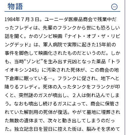
物語
1984年７月３日。ユーニーダ医療品商会で残業中だ
ったフレディは、先輩のフランクから世にも恐ろしい
話を聞く。かのゾンビ映画『ナイト・オブ・ザ・リビ
ングデッド』は、軍人病院で実際に起きた15年前の
事件を脚色して映画化されたものだというのだ。しか
も、当時“ゾンビ”を生み出す元凶となった薬品「トラ
イオキシン245」に汚染された死体が、この商会の地
下倉庫に眠っている―。フランクに促され、地下へと
降りるフレディ。死体の入ったタンクをフランクが叩
くと、突然謎のガスが噴出し、２人は倒れ込んでしま
う。なおも噴出し続けるガスによって、商会に保管さ
れていた解剖用の死体が復活。やがて墓地に埋葬され
た無数の遺体まで、次々と動き出してしまうのだっ
た。独立記念日を翌日に控えた街は、脳みそを求めて