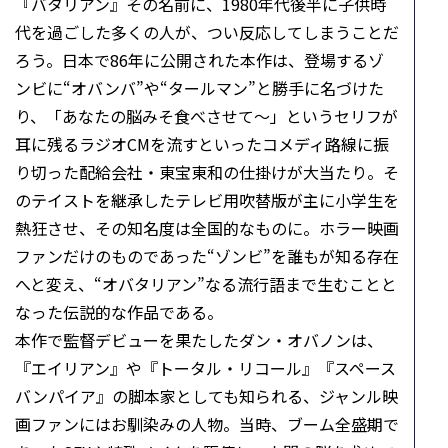
『バタリアン』――その名前に、1980年代後半に子供時
代を過ごした多くの人が、つい反応してしまうことだ
ろう。日本で86年に公開された本作は、登場するゾ
ンビに“オバンバ”や“タールマン”と勝手に名づけた
り、「あなたの脳みそ食べさせて～」というセリフが
耳に残るラジオCMを流すといったコメディ路線に振
り切った配給会社・東宝東和の仕掛けが大当たり。そ
のテイストを継承したテレビ用吹替版が主に小学生を
熱狂させ、その知名度は全国的なものに。ホラー映画
ファンだけのものであった“ゾンビ”を誰もが知る存在
へと変え、“オバタリアン”なる流行語まで生むことと
なった伝説的な作品である。
本作で監督デビューを果たしたダン・オバノンは、
『エイリアン』や『トータル・リコール』『スペース
バンパイア』の脚本家としても知られる、ジャンル映
画ファンにはお馴染みの人物。当時、ブーム全盛期で