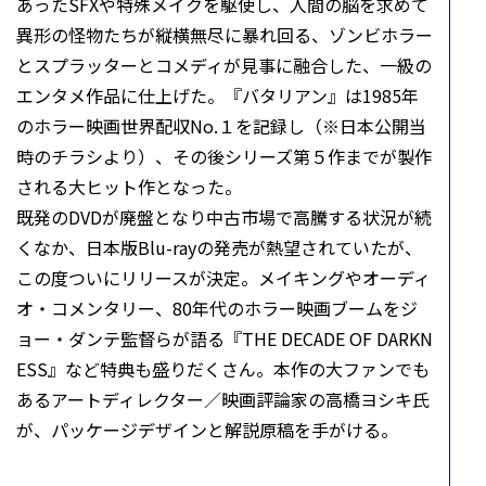
あったSFXや特殊メイクを駆使し、人間の脳を求めて
異形の怪物たちが縦横無尽に暴れ回る、ゾンビホラー
とスプラッターとコメディが見事に融合した、一級の
エンタメ作品に仕上げた。『バタリアン』は1985年
のホラー映画世界配収No.１を記録し（※日本公開当
時のチラシより）、その後シリーズ第５作までが製作
される大ヒット作となった。
既発のDVDが廃盤となり中古市場で高騰する状況が続
くなか、日本版Blu-rayの発売が熱望されていたが、
この度ついにリリースが決定。メイキングやオーディ
オ・コメンタリー、80年代のホラー映画ブームをジ
ョー・ダンテ監督らが語る『THE DECADE OF DARKN
ESS』など特典も盛りだくさん。本作の大ファンでも
あるアートディレクター／映画評論家の高橋ヨシキ氏
が、パッケージデザインと解説原稿を手がける。