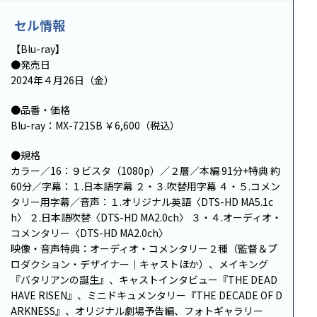
セル情報
【Blu-ray】
●発売日
2024年４月26日（金）
●品番・価格
Blu-ray：MX-721SB ￥6,600（税込）
●規格
カラー／16：９ビスタ（1080p）／２層／本編 91分+特典 約
60分／字幕：１.日本語字幕 ２・３.吹替用字幕 ４・５.コメン
タリー用字幕／音声：１.オリジナル英語〈DTS-HD MA5.1c
h〉 ２.日本語吹替〈DTS-HD MA2.0ch〉 ３・４.オーディオ・
コメンタリー〈DTS-HD MA2.0ch〉
映像・音声特典：オーディオ・コメンタリー２種（監督＆プ
ロダクション・デザイナー｜キャストほか）、メイキング
『バタリアンの誕生』、キャストインタビュー『THE DEAD
HAVE RISEN』、ミニドキュメンタリー『THE DECADE OF D
ARKNESS』、オリジナル劇場予告編、フォトギャラリー