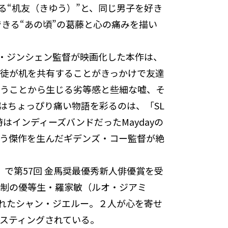
る“机友（きゆう）”と、同じ男子を好き
できる“あの頃”の葛藤と心の痛みを描い
アン・ジンシェン監督が映画化した本作は、
徒が机を共有することがきっかけで友達
違うことから生じる劣等感と些細な嘘、そ
はちょっぴり痛い物語を彩るのは、「SL
はインディーズバンドだったMaydayの
いう傑作を生んだギデンズ・コー監督が絶
st』で第57回 金馬奨最優秀新人俳優賞を受
全日制の優等生・羅家敏（ルオ・ジアミ
されたシャン・ジエルー。２人が心を寄せ
ャスティングされている。