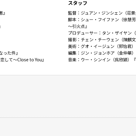
スタッフ
者』
監督：ジュアン・ジンシェン（荘景
脚本：シュー・フイファン（徐慧芳）、
』
～引火点』
プロデューサー：タン・ザイヤン（
撮影：チェン・チーウェン（陳麒文
美術：グオ・イージュン（郭怡君）
なった件』
編集：ジン・ジョンホア（金仲華）
て～Close to You』
音楽：ウー・シンイン（呉欣穎）『