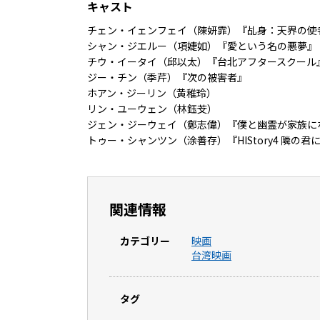
キャスト
チェン・イェンフェイ（陳妍霏）『乩身：天界の使
シャン・ジエルー（項婕如）『愛という名の悪夢』
チウ・イータイ（邱以太）『台北アフタースクール
ジー・チン（季芹）『次の被害者』
ホアン・ジーリン（黄稚玲）
リン・ユーウェン（林鈺芠）
ジェン・ジーウェイ（鄭志偉）『僕と幽霊が家族に
トゥー・シャンツン（涂善存）『HIStory4 隣の君に恋し
関連情報
カテゴリー
映画
台湾映画
タグ