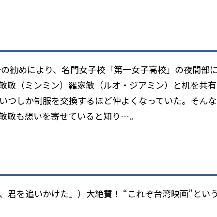
な母の勧めにより、名門女子校「第一女子高校」の夜間部
敏敏（ミンミン）――羅家敏（ルオ・ジアミン）と机を共
いつしか制服を交換するほど仲よくなっていた。そんな
敏敏も想いを寄せていると知り…。
、君を追いかけた』）大絶賛！ “これぞ台湾映画”とい