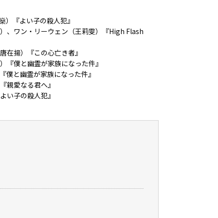
燊）『よい子の殺人犯』
ワン・リーウェン（王莉雯）『High Flash
唐在揚）『この心亡き者』
）『僕と幽霊が家族になった件』
『僕と幽霊が家族になった件』
『親愛なる君へ』
よい子の殺人犯』