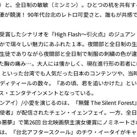
）と、全日制の敏敏（ミンミン）。ひとつの机を共有す
俳優が競演！ 90年代台北のレトロ可愛さと、誰もが共感
賞したシナリオを『High Flash～引火点』のジュ
かで瑞々しい魅力にあふれた１本。夜間部と全日制の生
の生徒でありながら夜間部と全日制で制服の刺繍の色が
た胸の痛み…。大人には懐かしく、現在進行形の若者に
ズ』といった台湾でも人気だった日本のコンテンツや、当時
くディティールの数々。『あの頃、君を追いかけた』と
ス・エンタテインメントとなっている。
）/小愛を演じるのは、『無聲 The Silent Fore
天界の使者』が配信されたチェン・イェンフェイ。一方、
の悪夢』で第26回 台北映画祭主演女優賞にノミネート
には、『台北アフタースクール』のチウ・イータイがキ