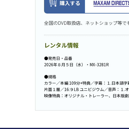
購入する
全国のDVD取扱店、ネットショップ等で
レンタル情報
●発売日・品番
2026年８月５日（水）・MX-3281R
●規格
カラー／本編 109分+特典／字幕：１.日本語字
片面１層／16:９LB ユニビジウム／音声：１
映像特典：オリジナル・トレーラー、日本版劇