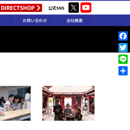
公式SNS
お問い合わせ
会社概要
F
a
T
c
w
L
e
i
i
共
b
t
n
有
o
t
e
o
e
k
r