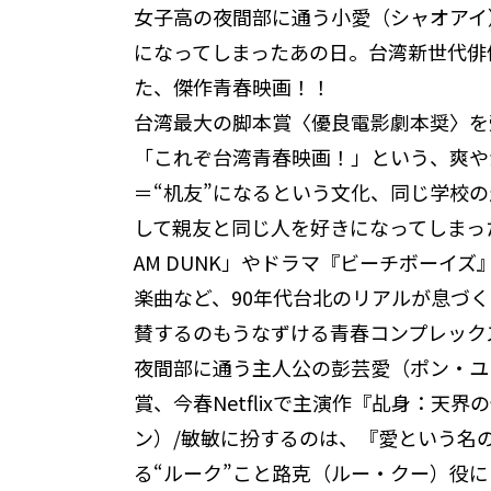
女子高の夜間部に通う小愛（シャオアイ
になってしまったあの日――。台湾新世代
た、傑作青春映画！！
台湾最大の脚本賞〈優良電影劇本奨〉を受
「これぞ台湾青春映画！」という、爽や
＝“机友”になるという文化、同じ学校
して親友と同じ人を好きになってしまっ
AM DUNK」やドラマ『ビーチボーイ
楽曲など、90年代台北のリアルが息づ
賛するのもうなずける青春コンプレック
夜間部に通う主人公の彭芸愛（ポン・ユンアイ
賞、今春Netflixで主演作『乩身：
ン）/敏敏に扮するのは、『愛という名
る“ルーク”こと路克（ルー・クー）役