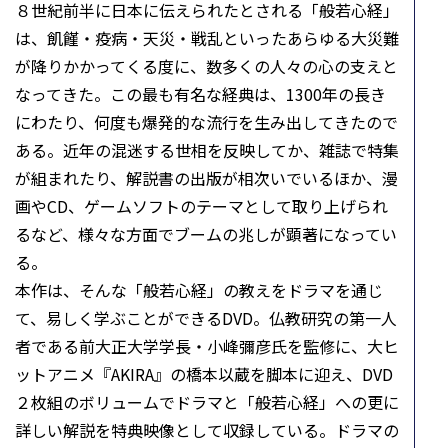
８世紀前半に日本に伝えられたとされる「般若心経」
は、飢饉・疫病・天災・戦乱といったあらゆる大災難
が降りかかってくる度に、数多くの人々の心の支えと
なってきた。この最も有名な経典は、1300年の長き
にわたり、何度も爆発的な流行を生み出してきたので
ある。近年の混迷する世相を反映してか、雑誌で特集
が組まれたり、解説書の出版が相次いでいるほか、漫
画やCD、ゲームソフトのテーマとして取り上げられ
るなど、様々な方面でブームの兆しが顕著になってい
る。
本作は、そんな「般若心経」の教えをドラマを通じ
て、易しく学ぶことができるDVD。仏教研究の第一人
者である前大正大学学長・小峰彌彦氏を監修に、大ヒ
ットアニメ『AKIRA』の橋本以蔵を脚本に迎え、DVD
２枚組のボリュームでドラマと「般若心経」への更に
詳しい解説を特典映像として収録している。ドラマの