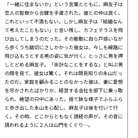
「一緒に住まないか」という言葉とともに、麻友子は
恋人の智樹から合鍵を手渡された。彼との仲は良く、
これといって不満もない。しかし麻友子は「結婚なん
て考えたこともない」と言い残し、カフェテラスを飛
び出してしまうのだった。その衝動に自ら戸惑いなが
ら歩くうち踏切にさしかかった彼女は、今しも線路に
飛び込もうとする男の姿に気が付く。とっさに男を押
しとどめる麻友子。「余計なことをするな」と叫ぶ男
の顔を見て、彼女は驚く。それは顔見知りの永山だっ
たのだ。家庭を顧みることのなかった彼は、妻に愛想
を尽かされたばかりか、経営する会社を部下に乗っ取
られ、絶望の只中にあった。捨て鉢な様子でふらふら
と歩き出した永山を心配し、麻友子は後を付いて行
く。その時、どこからともなく読経の声が。その音に
誘われるように２人は山門をくぐり…。