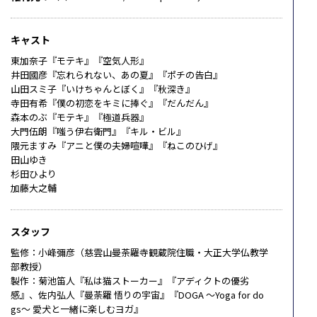
キャスト
東加奈子『モテキ』『空気人形』
井田國彦『忘れられない、あの夏』『ポチの告白』
山田スミ子『いけちゃんとぼく』『秋深き』
寺田有希『僕の初恋をキミに捧ぐ』『だんだん』
森本のぶ『モテキ』『極道兵器』
大門伍朗『嗤う伊右衛門』『キル・ビル』
隈元ますみ『アニと僕の夫婦喧嘩』『ねこのひげ』
田山ゆき
杉田ひより
加藤大之輔
スタッフ
監修：小峰彌彦（慈雲山曼荼羅寺観蔵院住職・大正大学仏教学
部教授）
製作：菊池笛人『私は猫ストーカー』『アディクトの優劣
感』、佐内弘人『曼荼羅 悟りの宇宙』『DOGA ～Yoga for do
gs～ 愛犬と一緒に楽しむヨガ』