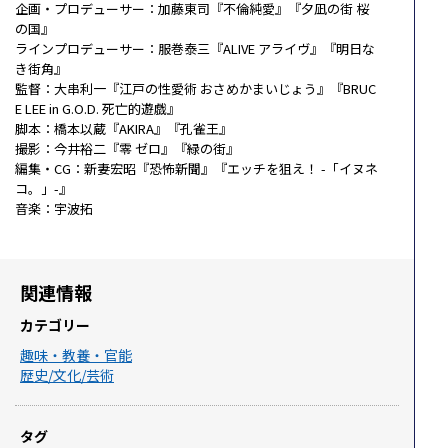
企画・プロデューサー：加藤東司『不倫純愛』『夕凪の街 桜
の国』
ラインプロデューサー：服巻泰三『ALIVE アライヴ』『明日な
き街角』
監督：大串利一『江戸の性愛術 おさめかまいじょう』『BRUC
E LEE in G.O.D. 死亡的遊戯』
脚本：橋本以蔵『AKIRA』『孔雀王』
撮影：今井裕二『零 ゼロ』『緑の街』
編集・CG：新妻宏昭『恐怖新聞』『エッチを狙え！ -「イヌネ
コ。」-』
音楽：宇波拓
関連情報
カテゴリー
趣味・教養・官能
歴史/文化/芸術
タグ