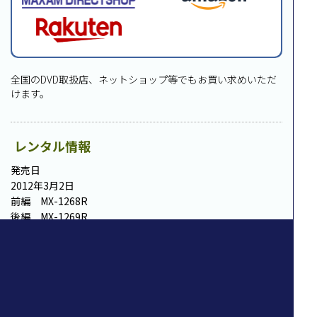
全国のDVD取扱店、ネットショップ等でもお買い求めいただ
けます。
レンタル情報
発売日
2012年3月2日
前編 MX-1268R
後編 MX-1269R
規格
カラー／16：9 ビスタ／音声：1.オリジナル日本語〈ドルビ
ー・デジタル・ステレオ〉／各片面1層／【前編】本編54分
+解説29分 【後編】本編62分+解説24分