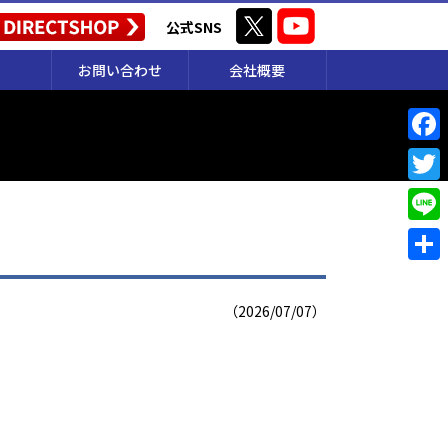
公式SNS
お問い合わせ
会社概要
F
a
T
c
w
L
e
i
i
共
b
t
n
有
（2026/07/07）
o
t
e
o
e
k
r