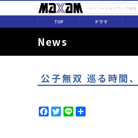
TOP
ドラマ
News
公子無双 巡る時間
F
T
Li
共
a
w
n
有
c
itt
e