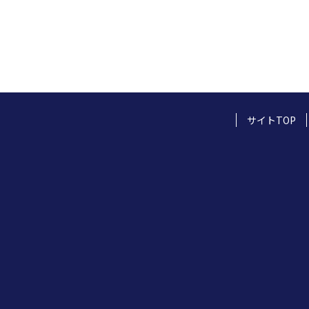
e
er
b
o
o
k
サイトTOP